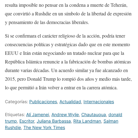
resulta imposible no pensar en la condena a muerte de Teherán,
que convirtió a Rushdie en un símbolo de la libertad de expresión
y pensamiento de las democracias liberales.
Si se confirmara el carácter religioso de la acción, podría tener
consecuencias políticas y estratégicas dado que en este momento
EEUU e Irán están negociando un tratado nuclear para que la
República Islámica renuncie a la fabricación de bombas atómicas
durante varias décadas. Un acuerdo similar ya fue alcanzado en
2015, pero Donald Trump lo rompió dos años y medio más tarde,
lo que permitió a Irán volver a entrar en la carrera atómica.
Categorías:
Publicaciones
,
Actualidad
,
Internacionales
Etiquetas:
Alí Jamenei
,
Andrew Wylie
,
Chautauqua
,
donald
trump
,
Escritor
,
Juliana Barbassa
,
Rita Landman
,
Salman
Rushdie
,
The New York Times