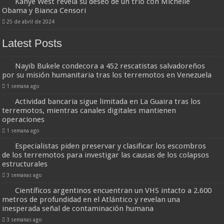
Kanye West revela su deseo de un trío con Michelle
Obama y Bianca Censori
25 de abril de 2024
Latest Posts
Nayib Bukele condecora a 452 rescatistas salvadoreños
por su misión humanitaria tras los terremotos en Venezuela
1 semana ago
Actividad bancaria sigue limitada en La Guaira tras los
terremotos, mientras canales digitales mantienen
operaciones
1 semana ago
Especialistas piden preservar y clasificar los escombros
de los terremotos para investigar las causas de los colapsos
estructurales
3 semanas ago
Científicos argentinos encuentran un VHS intacto a 2.600
metros de profundidad en el Atlántico y revelan una
inesperada señal de contaminación humana
3 semanas ago