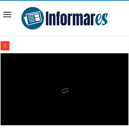
Nayib Bukele condecora a 452 rescatistas salvadoreños por su misión humanitaria
Actividad bancaria sigue limitada en La Guaira tras los terremotos, mientras can
Especialistas piden preservar y clasificar los escombros de los terremotos para inv
Científicos argentinos encuentran un VHS intacto a 2.600 metros de profundidad
Balance oficial de los sismos en Venezuela asciende a 2.295 fallecidos mientras c
Fernando Muslera asumió la responsabilidad tras la derrota de Uruguay ante Españ
Terremotos en Venezuela dejan al menos 164 fallecidos y cerca de mil heridos mi
Meta presenta sus nuevos lentes inteligentes sin Ray-Ban: modelos más económicos
Las 5 habilidades humanas que la inteligencia artificial aún no puede reemplazar