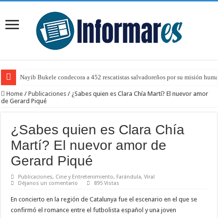
Nayib Bukele condecora a 452 rescatistas salvadoreños por su misión human
Home
/
Publicaciones
/
¿Sabes quien es Clara Chía Martí? El nuevor amor
de Gerard Piqué
¿Sabes quien es Clara Chía
Martí? El nuevor amor de
Gerard Piqué
Publicaciones
,
Cine y Entretenimiento
,
Farándula
,
Viral
Déjanos un comentario
895 Vistas
En concierto en la región de Catalunya fue el escenario en el que se
confirmó el romance entre el futbolista español y una joven