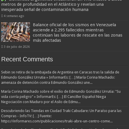
metros de profundidad en el Atlántico y revelan una
inesperada señal de contaminación humana
4 semanas ago
Balance oficial de los sismos en Venezuela
asciende a 2.295 fallecidos mientras
continúan las labores de rescate en las zonas
más afectadas
3 de julio de 2026
Recent Comments
Sebin se retira de la embajada de Argentina en Caracas tras la salida de
Edmundo González Urrutia » InformarEs: […] María Corina Machado:
amenaza de detención contra Edmundo González une...
María Corina Machado sobre el exilio de Edmundo González Urrutia: "Su
vida corría peligro" » InformarEs: […] El Canciller Español Niega
Negociación con Maduro por el Asilo de Edmu...
Descubriendo las Tiendas en Ciudad Traki Cabudare: Un Paraíso para las
Compras - InfoTV: […] Fuente:
https://informares.com/publicaciones/traki-abre-un-centro-come...