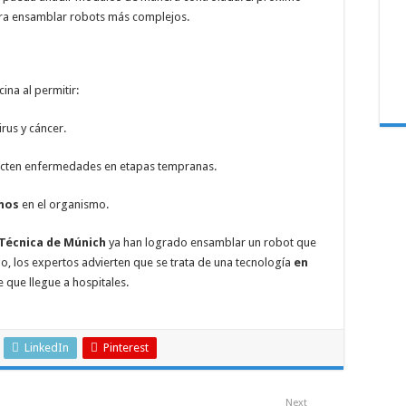
ara ensamblar robots más complejos.
ina al permitir:
irus y cáncer.
cten enfermedades en etapas tempranas.
nos
en el organismo.
 Técnica de Múnich
ya han logrado ensamblar un robot que
o, los expertos advierten que se trata de una tecnología
en
e que llegue a hospitales.
LinkedIn
Pinterest
Next