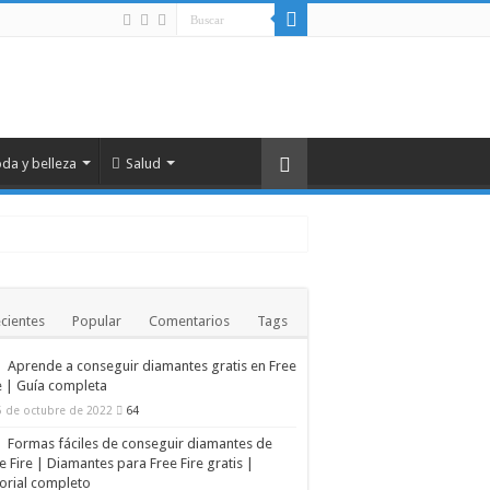
da y belleza
Salud
cientes
Popular
Comentarios
Tags
Aprende a conseguir diamantes gratis en Free
 contaminación humana
e | Guía completa
ctadas
5 de octubre de 2022
64
Formas fáciles de conseguir diamantes de
e Fire | Diamantes para Free Fire gratis |
orial completo