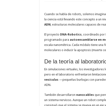
Meta presenta sus nuevos lentes inteligentes sin 
Las 5 habilidades humanas que la inteligencia arti
Cuando se habla de robots, solemos imaginar
la ciencia está llevando este concepto a un 
Alexander Zverev conquista Roland Garros 2026 y s
ADN
, estructuras moleculares capaces de re
El proyecto
DNA-Robotics
, coordinado por
programado para
autoensamblarse en mó
escala nanométrica. Cada módulo tiene una fun
moleculares o inducir la apoptosis (muerte ce
De la teoría al laboratori
En simulaciones virtuales, los investigadore
pero en el laboratorio enfrentaron limitacion
vesículas
—pequeñas burbujas con paredes 
ADN.
También desarrollaron
nanocables
que perm
un sistema nervioso. Aunque un robot complet
consiguió que el sistema se mueva en un eje