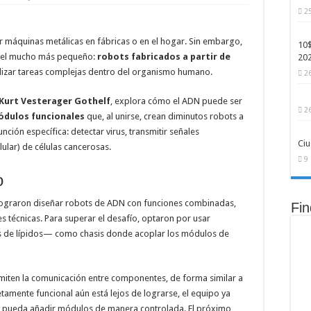
2
Ray-Ban: modelos más económicos, personalizables y con inteligencia artificial int
ficial aún no puede reemplazar y que serán clave para el empleo del futuro
 máquinas metálicas en fábricas o en el hogar. Sin embargo,
10$
nivel mucho más pequeño:
robots fabricados a partir de
20
acude el ranking ATP: así quedaron las posiciones tras el Grand Slam de París
alizar tareas complejas dentro del organismo humano.
2
Kurt Vesterager Gothelf
, explora cómo el ADN puede ser
2
dulos funcionales
que, al unirse, crean diminutos robots a
ción específica: detectar virus, transmitir señales
Ciu
lular) de células cancerosas.
9
o
s lograron diseñar robots de ADN con funciones combinadas,
Fi
es técnicas. Para superar el desafío, optaron por usar
de lípidos— como chasis donde acoplar los módulos de
iten la comunicación entre componentes, de forma similar a
amente funcional aún está lejos de lograrse, el equipo ya
 y pueda añadir módulos de manera controlada. El próximo