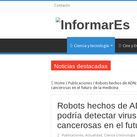
Contacto
Ciencia y tecnología
Cine y E
Noticias destacadas
Nayib Bukele condecora a 452 rescatistas salvador
Home
/
Publicaciones
/
Robots hechos de ADN: l
Actividad bancaria sigue limitada en La Guaira tra
cancerosas en el futuro de la medicina
Especialistas piden preservar y clasificar los escom
Robots hechos de A
Científicos argentinos encuentran un VHS intacto
podría detectar virus
Balance oficial de los sismos en Venezuela asciend
cancerosas en el fut
Fernando Muslera asumió la responsabilidad tras la
Terremotos en Venezuela dejan al menos 164 fallec
Publicaciones
,
Actualidad
,
Ciencia y tecnología