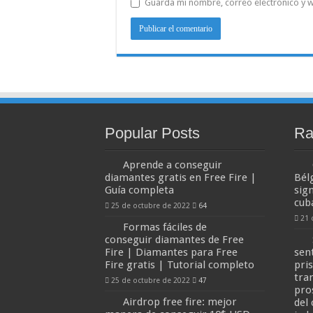
Guarda mi nombre, correo electrónico y 
Popular Posts
Ra
Aprende a conseguir
diamantes gratis en Free Fire |
Bél
Guía completa
sign
cub
25 de octubre de 2022
64
21 
Formas fáciles de
conseguir diamantes de Free
Fire | Diamantes para Free
sen
Fire gratis | Tutorial completo
pri
tra
25 de octubre de 2022
47
pros
Airdrop free fire: mejor
del