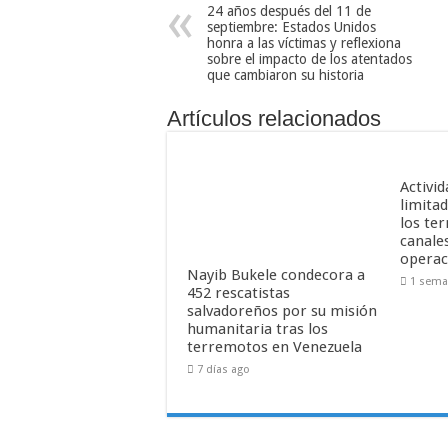
24 años después del 11 de
septiembre: Estados Unidos
honra a las víctimas y reflexiona
sobre el impacto de los atentados
que cambiaron su historia
Artículos relacionados
Activid
limitad
los te
canale
operac
Nayib Bukele condecora a
1 sema
452 rescatistas
salvadoreños por su misión
humanitaria tras los
terremotos en Venezuela
7 días ago