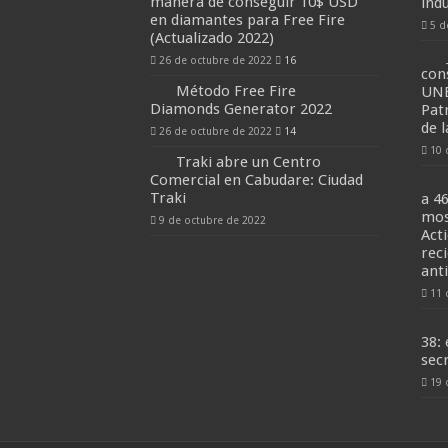
manera de conseguir 10$ USD
ind
en diamantes para Free Fire
5 d
(Actualizado 2022)
26 de octubre de 2022
16
con
Método Free Fire
UNE
Diamonds Generator 2022
Pat
de 
26 de octubre de 2022
14
10 
Traki abre un Centro
Comercial en Cabudare: Ciudad
Traki
a 4
mos
9 de octubre de 2022
Act
rec
ant
11 
38:
sec
19 