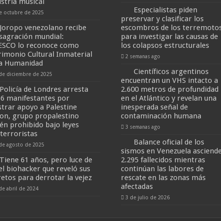
ustria musical
Especialistas piden
e octubre de 2025
preservar y clasificar los
Joropo venezolano recibe
escombros de los terremoto
sagración mundial:
para investigar las causas de
SCO lo reconoce como
los colapsos estructurales
rimonio Cultural Inmaterial
2 semanas ago
la Humanidad
Científicos argentinos
de diciembre de 2025
encuentran un VHS intacto a
Policía de Londres arresta
2.600 metros de profundidad
66 manifestantes por
en el Atlántico y revelan una
trar apoyo a Palestine
inesperada señal de
ion, grupo propalestino
contaminación humana
ién prohibido bajo leyes
3 semanas ago
iterroristas
Balance oficial de los
de agosto de 2025
sismos en Venezuela asciende
Tiene 61 años, pero luce de
2.295 fallecidos mientras
 el biohacker que reveló sus
continúan las labores de
retos para derrotar la vejez
rescate en las zonas más
afectadas
de abril de 2024
3 de julio de 2026