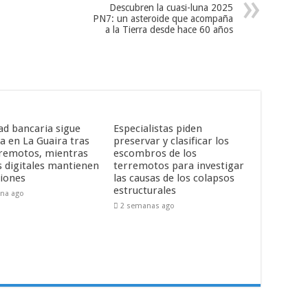
Descubren la cuasi-luna 2025
PN7: un asteroide que acompaña
a la Tierra desde hace 60 años
ad bancaria sigue
Especialistas piden
a en La Guaira tras
preservar y clasificar los
rremotos, mientras
escombros de los
s digitales mantienen
terremotos para investigar
iones
las causas de los colapsos
estructurales
na ago
2 semanas ago