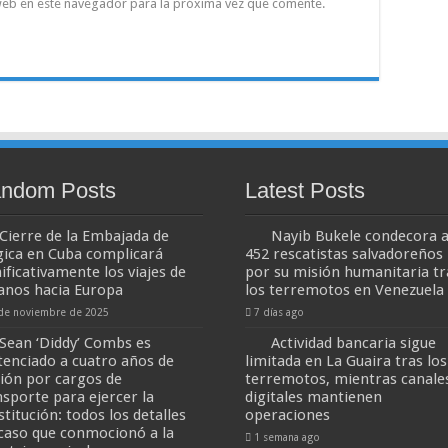
web en este navegador para la próxima vez que comente.
ndom Posts
Latest Posts
Cierre de la Embajada de
Nayib Bukele condecora 
gica en Cuba complicará
452 rescatistas salvadoreños
ificativamente los viajes de
por su misión humanitaria tr
anos hacia Europa
los terremotos en Venezuela
de noviembre de 2025
7 días ago
Sean ‘Diddy’ Combs es
Actividad bancaria sigue
tenciado a cuatro años de
limitada en La Guaira tras los
sión por cargos de
terremotos, mientras canale
nsporte para ejercer la
digitales mantienen
titución: todos los detalles
operaciones
 caso que conmocionó a la
1 semana ago