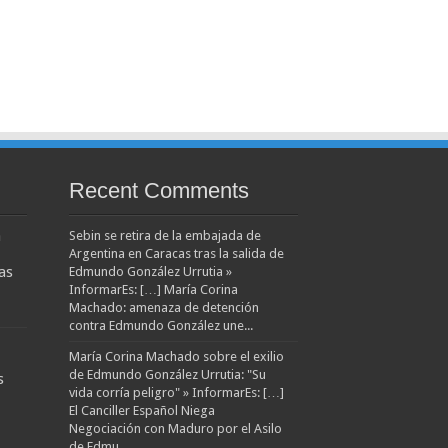
Recent Comments
a
Sebin se retira de la embajada de
Argentina en Caracas tras la salida de
as
Edmundo González Urrutia »
InformarEs: […] María Corina
Machado: amenaza de detención
contra Edmundo González une...
María Corina Machado sobre el exilio
de Edmundo González Urrutia: "Su
s
vida corría peligro" » InformarEs: […]
El Canciller Español Niega
Negociación con Maduro por el Asilo
de Edmu...