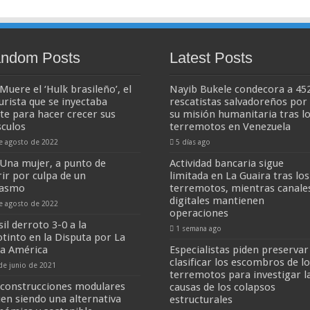
ndom Posts
Latest Posts
Muere el ‘Hulk brasileño’, el
Nayib Bukele condecora a 45
turista que se inyectaba
rescatistas salvadoreños por
ite para hacer crecer sus
su misión humanitaria tras l
culos
terremotos en Venezuela
e agosto de 2022
5 días ago
Una mujer, a punto de
Actividad bancaria sigue
ir por culpa de un
limitada en La Guaira tras los
gasmo
terremotos, mientras canale
digitales mantienen
e agosto de 2022
operaciones
il derroto 3-0 a la
1 semana ago
otinto en la Disputa por La
a América
Especialistas piden preservar
clasificar los escombros de l
de junio de 2021
terremotos para investigar l
 construcciones modulares
causas de los colapsos
uen siendo una alternativa
estructurales