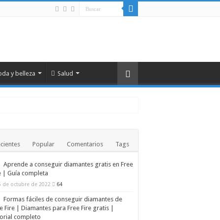
da y belleza
Salud
cientes
Popular
Comentarios
Tags
Aprende a conseguir diamantes gratis en Free
 contaminación humana
e | Guía completa
ctadas
5 de octubre de 2022
64
Formas fáciles de conseguir diamantes de
e Fire | Diamantes para Free Fire gratis |
orial completo