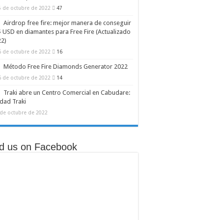
5 de octubre de 2022
47
egrada
Airdrop free fire: mejor manera de conseguir
 USD en diamantes para Free Fire (Actualizado
22)
6 de octubre de 2022
16
Método Free Fire Diamonds Generator 2022
6 de octubre de 2022
14
Traki abre un Centro Comercial en Cabudare:
dad Traki
 de octubre de 2022
nd us on Facebook