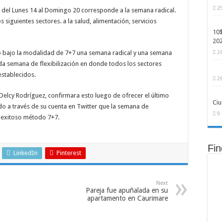
2
 del Lunes 14 al Domingo 20 corresponde a la semana radical.
Ray-Ban: modelos más económicos, personalizables y con inteligencia artificial int
 siguientes sectores. a la salud, alimentación, servicios
ficial aún no puede reemplazar y que serán clave para el empleo del futuro
10$
20
acude el ranking ATP: así quedaron las posiciones tras el Grand Slam de París
o bajo la modalidad de 7+7 una semana radical y una semana
2
sada semana de flexibilización en donde todos los sectores
establecidos.
2
 Delcy Rodríguez, confirmara esto luego de ofrecer el último
Ciu
o a través de su cuenta en Twitter que la semana de
9
l exitoso método 7+7.
Fi
LinkedIn
Pinterest
Next
Pareja fue apuñalada en su
apartamento en Caurimare