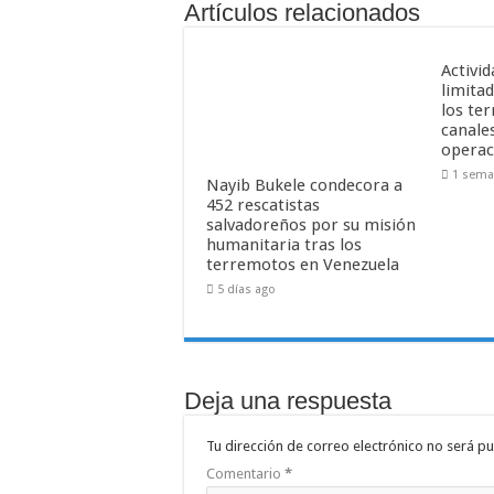
Artículos relacionados
Activid
limitad
los te
canale
operac
1 sema
Nayib Bukele condecora a
452 rescatistas
salvadoreños por su misión
humanitaria tras los
terremotos en Venezuela
5 días ago
Deja una respuesta
Tu dirección de correo electrónico no será pu
Comentario
*