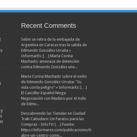
Recent Comments
2
Sebin se retira de la embajada de
Argentina en Caracas tras la salida de
os
Edmundo González Urrutia »
InformarEs: […] María Corina
Machado: amenaza de detención
contra Edmundo González une...
María Corina Machado sobre el exilio
de Edmundo González Urrutia: "Su
s
vida corría peligro" » InformarEs: […]
El Canciller Español Niega
Negociación con Maduro por el Asilo
de Edmu...
 y
Descubriendo las Tiendas en Ciudad
os
Traki Cabudare: Un Paraíso para las
as
Compras - InfoTV: […] Fuente:
https://informares.com/publicaciones/traki-
abre-un-centro-come...