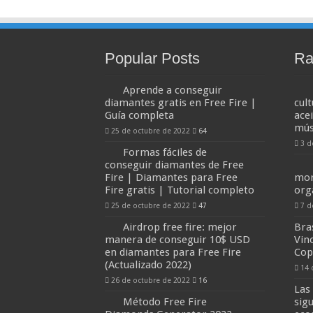
Popular Posts
Ra
Aprende a conseguir
diamantes gratis en Free Fire |
cul
Guía completa
ace
mús
25 de octubre de 2022
64
3 d
Formas fáciles de
conseguir diamantes de Free
Fire | Diamantes para Free
mor
Fire gratis | Tutorial completo
or
25 de octubre de 2022
47
7 d
Airdrop free fire: mejor
Bras
manera de conseguir 10$ USD
Vin
en diamantes para Free Fire
Cop
(Actualizado 2022)
14 
26 de octubre de 2022
16
Las
Método Free Fire
sig