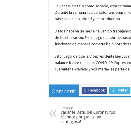
En Venezuela tal y como se sabe, esta semana
Meta presenta sus nuevos lentes inteligentes sin 
Durante la semana radical solo funcionaran los
Las 5 habilidades humanas que la inteligencia arti
básicos, de seguridad y de producción.
Alexander Zverev conquista Roland Garros 2026 y s
Desde hace ya un mes e ha venido trabajand
de flexibilización. Esto luego de salir de pa
funcionan de manera correcta bajo horarios 
Esto luego de que la Vicepresidente Ejecutiva
balance frente casos de COVID-19. Expresand
cuarentena «radical y voluntaria» es parte de
Facebook
Twitter
Compartir
Previous
Variante Detal del Coronavirus
¡Conoce porque es tan
contagiosa!