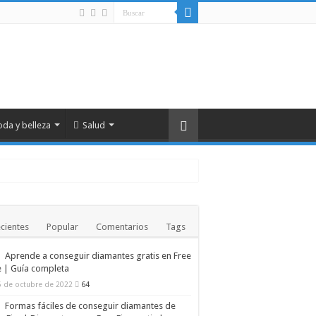
da y belleza
Salud
cientes
Popular
Comentarios
Tags
Aprende a conseguir diamantes gratis en Free
 contaminación humana
e | Guía completa
ctadas
5 de octubre de 2022
64
Formas fáciles de conseguir diamantes de