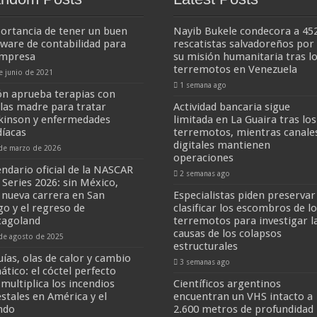
ortancia de tener un buen
Nayib Bukele condecora a 45
tware de contabilidad para
rescatistas salvadoreños por
empresa
su misión humanitaria tras l
terremotos en Venezuela
e junio de 2021
1 semana ago
ón aprueba terapias con
ulas madre para tratar
Actividad bancaria sigue
kinson y enfermedades
limitada en La Guaira tras los
díacas
terremotos, mientras canale
digitales mantienen
de marzo de 2026
operaciones
endario oficial de la NASCAR
2 semanas ago
 Series 2026: sin México,
 nueva carrera en San
Especialistas piden preservar
go y el regreso de
clasificar los escombros de l
cagoland
terremotos para investigar l
causas de los colapsos
de agosto de 2025
estructurales
uías, olas de calor y cambio
3 semanas ago
ático: el cóctel perfecto
 multiplica los incendios
Científicos argentinos
estales en América y el
encuentran un VHS intacto a
ndo
2.600 metros de profundidad