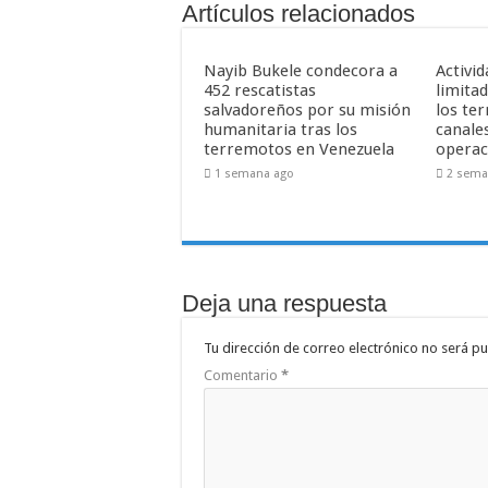
Artículos relacionados
Nayib Bukele condecora a
Activid
452 rescatistas
limitad
salvadoreños por su misión
los te
humanitaria tras los
canale
terremotos en Venezuela
operac
1 semana ago
2 sema
Deja una respuesta
Tu dirección de correo electrónico no será pu
Comentario
*