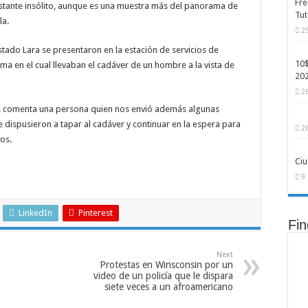
Fre
stante insólito, aunque es una muestra más del panorama de
idos y cerca de mil heridos mientras aumenta la ayuda internacional
Tut
la.
2
Ray-Ban: modelos más económicos, personalizables y con inteligencia artificial int
stado Lara se presentaron en la estación de servicios de
ficial aún no puede reemplazar y que serán clave para el empleo del futuro
10$
a en el cual llevaban el cadáver de un hombre a la vista de
20
acude el ranking ATP: así quedaron las posiciones tras el Grand Slam de París
2
os comenta una persona quien nos envió además algunas
 dispusieron a tapar al cadáver y continuar en la espera para
2
los.
Ciu
9
LinkedIn
Pinterest
Fi
Next
Protestas en Winsconsin por un
video de un policía que le dispara
siete veces a un afroamericano