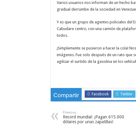
Varios usuarios nos informan de un hecho ba
Terremotos en Venezuela dejan al menos 164 fallec
gradual derrumbe de la sociedad en Venezue
Meta presenta sus nuevos lentes inteligentes sin 
Y es que un grupo de agentes policiales del E
Las 5 habilidades humanas que la inteligencia arti
Cabudare centro, con una camión de plataform
Alexander Zverev conquista Roland Garros 2026 y s
todos.
¡Simplemente se pusieron a hacer la cola! N
imágenes. Fue solo después de un rato que se
agilizar el surtido de la gasolina en los vehícu
Facebook
Twitter
Compartir
Previous
Record mundial: ¡Pagan 615.000
dólares por unas zapatillas!