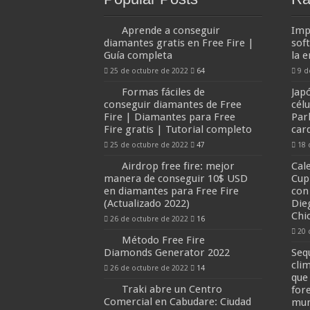
Aprende a conseguir
Imp
diamantes gratis en Free Fire |
sof
Guía completa
la 
25 de octubre de 2022
64
9 d
Formas fáciles de
Jap
conseguir diamantes de Free
cél
Fire | Diamantes para Free
Par
Fire gratis | Tutorial completo
car
25 de octubre de 2022
47
18 
Airdrop free fire: mejor
Cal
manera de conseguir 10$ USD
Cup
en diamantes para Free Fire
con
(Actualizado 2022)
Die
Chi
26 de octubre de 2022
16
20 
Método Free Fire
Diamonds Generator 2022
Seq
clim
26 de octubre de 2022
14
que
Traki abre un Centro
for
Comercial en Cabudare: Ciudad
mu