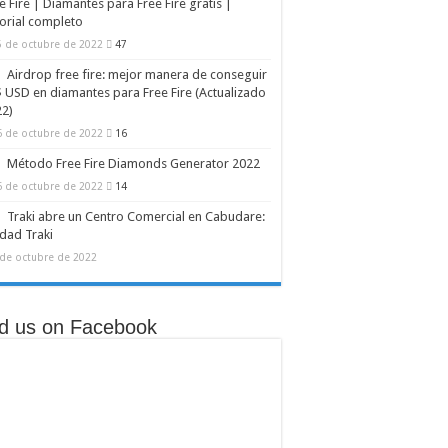
e Fire | Diamantes para Free Fire gratis |
orial completo
5 de octubre de 2022
47
egrada
Airdrop free fire: mejor manera de conseguir
 USD en diamantes para Free Fire (Actualizado
22)
6 de octubre de 2022
16
Método Free Fire Diamonds Generator 2022
6 de octubre de 2022
14
Traki abre un Centro Comercial en Cabudare:
dad Traki
 de octubre de 2022
nd us on Facebook