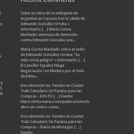
2
Sebin se retira de la embajada de
Argentina en Caracas tras la salida de
os
Edmundo González Urrutia »
InformarEs: […] María Corina
Machado: amenaza de detención
contra Edmundo González une...
María Corina Machado sobre el exilio
de Edmundo González Urrutia: "Su
s
vida corría peligro" » InformarEs: […]
El Canciller Español Niega
Negociación con Maduro por el Asilo
de Edmu...
 y
Descubriendo las Tiendas en Ciudad
os
Traki Cabudare: Un Paraíso para las
as
Compras - InfoTV: […] Fuente:
https://informares.com/publicaciones/traki-
abre-un-centro-come...
Descubriendo las Tiendas en Ciudad
Traki Cabudare: Un Paraíso para las
Compras - Diario de Monagas: […]
Fuente: