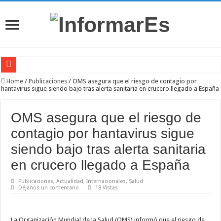
Nayib Bukele condecora a 452 rescatistas salvadoreños por su misión humanitaria
Home
/
Publicaciones
/
OMS asegura que el riesgo de contagio por
hantavirus sigue siendo bajo tras alerta sanitaria en crucero llegado a España
Actividad bancaria sigue limitada en La Guaira tras los terremotos, mientras can
Especialistas piden preservar y clasificar los escombros de los terremotos para inv
OMS asegura que el riesgo de
Científicos argentinos encuentran un VHS intacto a 2.600 metros de profundidad
contagio por hantavirus sigue
Balance oficial de los sismos en Venezuela asciende a 2.295 fallecidos mientras c
siendo bajo tras alerta sanitaria
Fernando Muslera asumió la responsabilidad tras la derrota de Uruguay ante Españ
en crucero llegado a España
Terremotos en Venezuela dejan al menos 164 fallecidos y cerca de mil heridos mi
Publicaciones
,
Actualidad
,
Internacionales
,
Salud
Déjanos un comentario
18 Vistas
Meta presenta sus nuevos lentes inteligentes sin Ray-Ban: modelos más económicos
Las 5 habilidades humanas que la inteligencia artificial aún no puede reemplazar
La
Organización Mundial de la Salud
(OMS) informó que el riesgo de