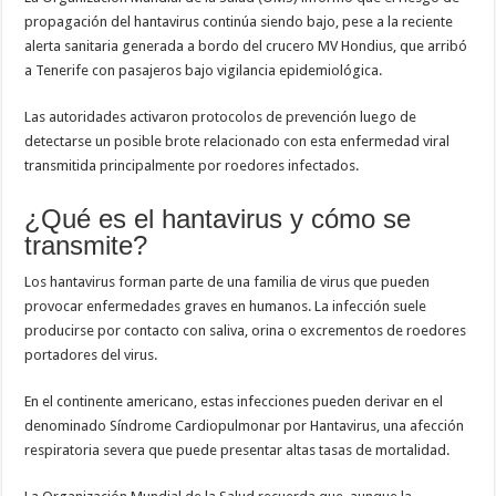
Alexander Zverev conquista Roland Garros 2026 y sacude el ranking ATP: así que
propagación del hantavirus continúa siendo bajo, pese a la reciente
alerta sanitaria generada a bordo del crucero
MV Hondius
, que arribó
a
Tenerife
con pasajeros bajo vigilancia epidemiológica.
Las autoridades activaron protocolos de prevención luego de
detectarse un posible brote relacionado con esta enfermedad viral
transmitida principalmente por roedores infectados.
¿Qué es el hantavirus y cómo se
transmite?
Los hantavirus forman parte de una familia de virus que pueden
provocar enfermedades graves en humanos. La infección suele
producirse por contacto con saliva, orina o excrementos de roedores
portadores del virus.
En el continente americano, estas infecciones pueden derivar en el
denominado
Síndrome Cardiopulmonar por Hantavirus
, una afección
respiratoria severa que puede presentar altas tasas de mortalidad.