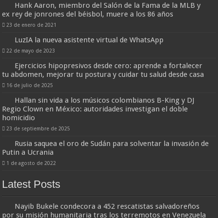
Hank Aaron, miembro del Salón de la Fama de la MLB y
ex rey de jonrones del béisbol, muere a los 86 años
23 de enero de 2021
LuzIA la nueva asistente virtual de WhatsApp
22 de mayo de 2023
Ejercicios hipopresivos desde cero: aprende a fortalecer
tu abdomen, mejorar tu postura y cuidar tu salud desde casa
16 de julio de 2025
Hallan sin vida a los músicos colombianos B-King y DJ
Regio Clown en México: autoridades investigan el doble
homicidio
23 de septiembre de 2025
Rusia saquea el oro de Sudán para solventar la invasión de
Putin a Ucrania
1 de agosto de 2022
Latest Posts
Nayib Bukele condecora a 452 rescatistas salvadoreños
por su misión humanitaria tras los terremotos en Venezuela