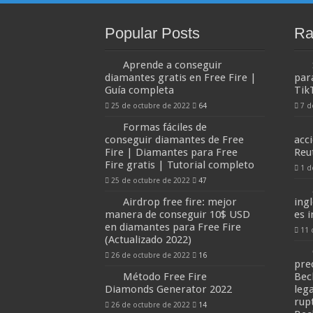
Popular Posts
Ra
Aprende a conseguir
diamantes gratis en Free Fire |
par
Guía completa
Tik
25 de octubre de 2022
64
7 d
Formas fáciles de
conseguir diamantes de Free
acc
Fire | Diamantes para Free
Reu
Fire gratis | Tutorial completo
1 d
25 de octubre de 2022
47
Airdrop free fire: mejor
ing
manera de conseguir 10$ USD
es 
en diamantes para Free Fire
11 
(Actualizado 2022)
26 de octubre de 2022
16
pre
Método Free Fire
Bec
Diamonds Generator 2022
lega
rup
26 de octubre de 2022
14