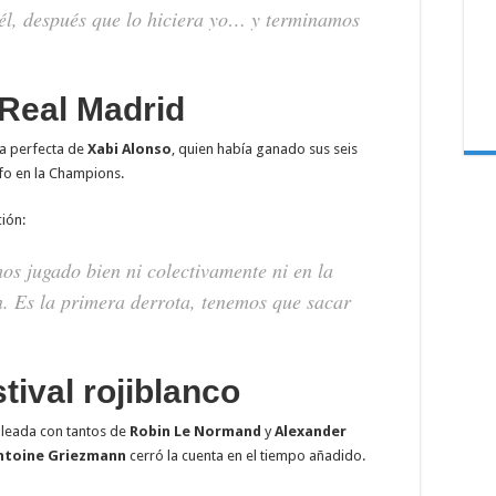
él, después que lo hiciera yo… y terminamos
l Real Madrid
ha perfecta de
Xabi Alonso
, quien había ganado sus seis
fo en la Champions.
ción:
s jugado bien ni colectivamente ni en la
n. Es la primera derrota, tenemos que sacar
tival rojiblanco
oleada con tantos de
Robin Le Normand
y
Alexander
ntoine Griezmann
cerró la cuenta en el tiempo añadido.