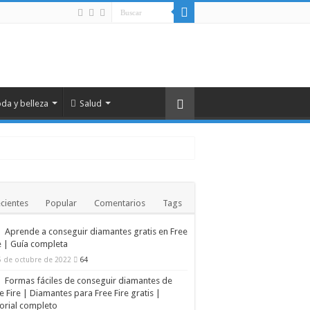
da y belleza
Salud
cientes
Popular
Comentarios
Tags
Aprende a conseguir diamantes gratis en Free
 contaminación humana
e | Guía completa
ctadas
5 de octubre de 2022
64
Formas fáciles de conseguir diamantes de
e Fire | Diamantes para Free Fire gratis |
orial completo