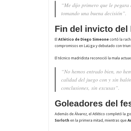
“Me dijo primero que le pegara 
tomando una buena decisión”.
Fin del invicto de
El
Atlético de Diego Simeone
cortó la rac
compromisos en LaLiga y debutado con triun
El técnico madridista reconoció la mala actua
“No hemos entrado bien, no hemo
calidad del juego con y sin baló
conclusiones, sin excusas”.
Goleadores del fes
Además de Álvarez, el Atlético completó la g
Sorloth
en la primera mitad, mientras que
A