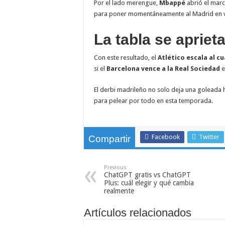
Por el lado merengue,
Mbappé
abrió el marc
para poner momentáneamente al Madrid en ve
La tabla se apriet
Con este resultado, el
Atlético escala al c
si el
Barcelona vence a la Real Sociedad
e
El derbi madrileño no solo deja una goleada hi
para pelear por todo en esta temporada.
Facebook
Twitter
Compartir
Previous
ChatGPT gratis vs ChatGPT
Plus: cuál elegir y qué cambia
realmente
Artículos relacionados