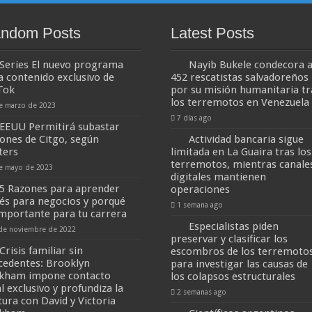
ndom Posts
Latest Posts
Series El nuevo programa
Nayib Bukele condecora 
a contenido exclusivo de
452 rescatistas salvadoreños
Tok
por su misión humanitaria tr
los terremotos en Venezuela
e marzo de 2023
7 días ago
EEUU Permitirá subastar
iones de Citgo, según
Actividad bancaria sigue
ters
limitada en La Guaira tras los
terremotos, mientras canale
e mayo de 2023
digitales mantienen
5 Razones para aprender
operaciones
lés para negocios y porqué
1 semana ago
importante para tu carrera
Especialistas piden
de noviembre de 2022
preservar y clasificar los
Crisis familiar sin
escombros de los terremoto
cedentes: Brooklyn
para investigar las causas de
kham impone contacto
los colapsos estructurales
l exclusivo y profundiza la
2 semanas ago
tura con David y Victoria