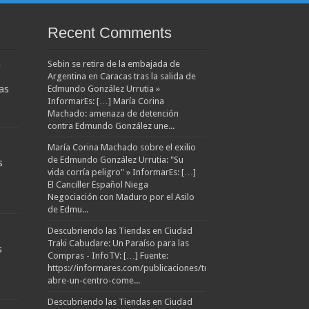
Recent Comments
a
Sebin se retira de la embajada de
Argentina en Caracas tras la salida de
as
Edmundo González Urrutia »
InformarEs: […] María Corina
Machado: amenaza de detención
contra Edmundo González une...
María Corina Machado sobre el exilio
de Edmundo González Urrutia: "Su
s
vida corría peligro" » InformarEs: […]
El Canciller Español Niega
Negociación con Maduro por el Asilo
de Edmu...
Descubriendo las Tiendas en Ciudad
Traki Cabudare: Un Paraíso para las
s
Compras - InfoTV: […] Fuente:
https://informares.com/publicaciones/traki-
abre-un-centro-come...
Descubriendo las Tiendas en Ciudad