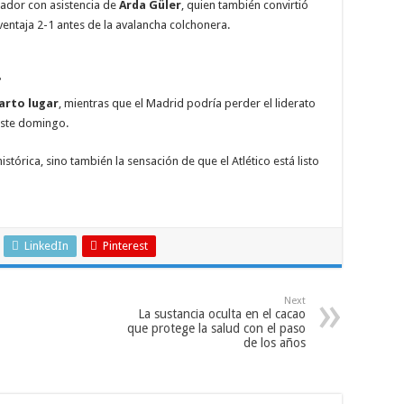
ador con asistencia de
Arda Güler
, quien también convirtió
ntaja 2-1 antes de la avalancha colchonera.
a
uarto lugar
, mientras que el Madrid podría perder el liderato
ste domingo.
stórica, sino también la sensación de que el Atlético está listo
LinkedIn
Pinterest
Next
La sustancia oculta en el cacao
que protege la salud con el paso
de los años