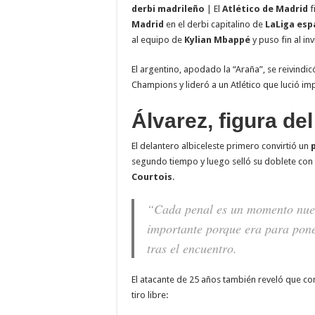
derbi madrileño
| El
Atlético de Madrid
f
Meta presenta sus nuevos lentes inteligentes sin 
Madrid
en el derbi capitalino de
LaLiga esp
Las 5 habilidades humanas que la inteligencia arti
al equipo de
Kylian Mbappé
y puso fin al i
Alexander Zverev conquista Roland Garros 2026 y s
El argentino, apodado la “Araña”, se reivindi
Champions y lideró a un Atlético que lució im
Álvarez, figura del
El delantero albiceleste primero convirtió un
segundo tiempo y luego selló su doblete con
Courtois
.
“Cada penal es un momento nuev
importante porque era para pone
tras el encuentro.
El atacante de 25 años también reveló que c
tiro libre: