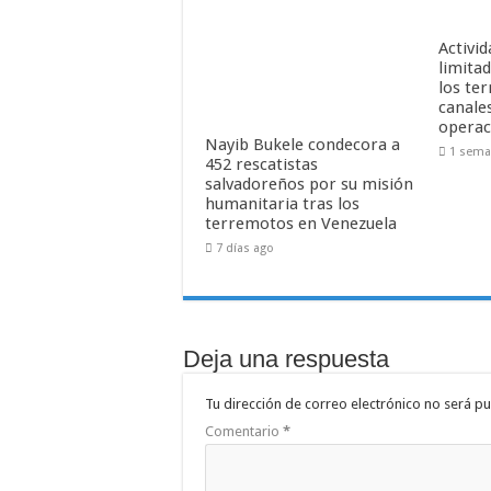
Activid
limitad
los te
canale
operac
Nayib Bukele condecora a
1 sema
452 rescatistas
salvadoreños por su misión
humanitaria tras los
terremotos en Venezuela
7 días ago
Deja una respuesta
Tu dirección de correo electrónico no será pu
Comentario
*