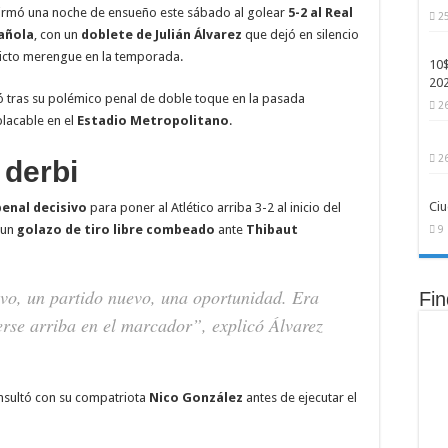
irmó una noche de ensueño este sábado al golear
5-2 al Real
2
Ray-Ban: modelos más económicos, personalizables y con inteligencia artificial int
añola
, con un
doblete de Julián Álvarez
que dejó en silencio
ficial aún no puede reemplazar y que serán clave para el empleo del futuro
nvicto merengue en la temporada.
10$
20
acude el ranking ATP: así quedaron las posiciones tras el Grand Slam de París
có tras su polémico penal de doble toque en la pasada
2
placable en el
Estadio Metropolitano
.
2
 derbi
Ciu
penal decisivo
para poner al Atlético arriba 3-2 al inicio del
 un
golazo de tiro libre combeado
ante
Thibaut
9
o, un partido nuevo, una oportunidad. Era
Fi
rse arriba en el marcador”, explicó Álvarez
onsultó con su compatriota
Nico González
antes de ejecutar el