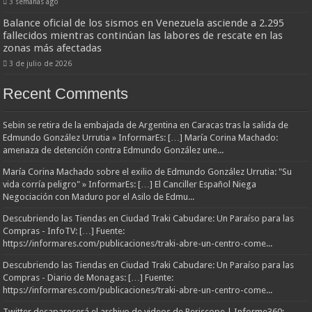
3 semanas ago
Balance oficial de los sismos en Venezuela asciende a 2.295
fallecidos mientras continúan las labores de rescate en las
zonas más afectadas
3 de julio de 2026
Recent Comments
Sebin se retira de la embajada de Argentina en Caracas tras la salida de
Edmundo González Urrutia » InformarEs: […] María Corina Machado:
amenaza de detención contra Edmundo González une...
María Corina Machado sobre el exilio de Edmundo González Urrutia: "Su
vida corría peligro" » InformarEs: […] El Canciller Español Niega
Negociación con Maduro por el Asilo de Edmu...
Descubriendo las Tiendas en Ciudad Traki Cabudare: Un Paraíso para las
Compras - InfoTV: […] Fuente:
https://informares.com/publicaciones/traki-abre-un-centro-come...
Descubriendo las Tiendas en Ciudad Traki Cabudare: Un Paraíso para las
Compras - Diario de Monagas: […] Fuente:
https://informares.com/publicaciones/traki-abre-un-centro-come...
Twitter desaparecerá el archivo de videos de Periscope | Informe360: