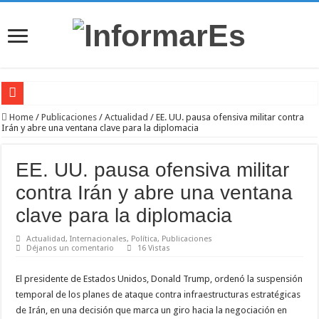
Nayib Bukele condecora a 452 rescatistas salvadoreños por su misión humanitaria
Home
/
Publicaciones
/
Actualidad
/
EE. UU. pausa ofensiva militar contra
Irán y abre una ventana clave para la diplomacia
Actividad bancaria sigue limitada en La Guaira tras los terremotos, mientras can
Especialistas piden preservar y clasificar los escombros de los terremotos para inv
EE. UU. pausa ofensiva militar
Científicos argentinos encuentran un VHS intacto a 2.600 metros de profundidad
contra Irán y abre una ventana
Balance oficial de los sismos en Venezuela asciende a 2.295 fallecidos mientras c
clave para la diplomacia
Fernando Muslera asumió la responsabilidad tras la derrota de Uruguay ante Españ
Actualidad
,
Internacionales
,
Política
,
Publicaciones
Déjanos un comentario
16 Vistas
Terremotos en Venezuela dejan al menos 164 fallecidos y cerca de mil heridos mi
Meta presenta sus nuevos lentes inteligentes sin Ray-Ban: modelos más económicos
El presidente de Estados Unidos,
Donald Trump
, ordenó la suspensión
temporal de los planes de ataque contra infraestructuras estratégicas
Las 5 habilidades humanas que la inteligencia artificial aún no puede reemplazar
de
Irán
, en una decisión que marca un giro hacia la negociación en